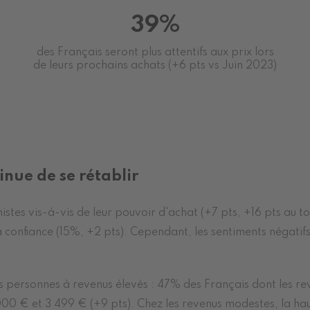
39%
des Français seront plus attentifs aux prix lors
de leurs prochains achats (+6 pts vs Juin 2023)
nue de se rétablir
mistes vis-à-vis de leur pouvoir d'achat (+7 pts, +16 pts au 
la confiance (15%, +2 pts). Cependant, les sentiments négatif
les personnes à revenus élevés : 47% des Français dont les 
000 € et 3 499 € (+9 pts). Chez les revenus modestes, la hau