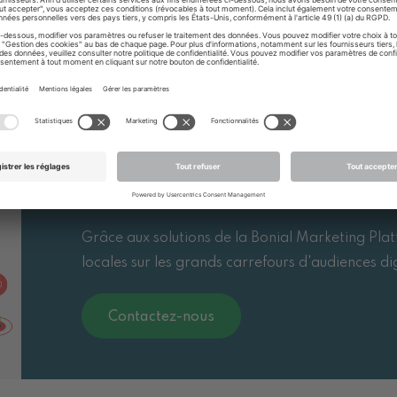
Réinventez votre commu
Grâce aux solutions de la Bonial Marketing Plat
locales sur les grands carrefours d'audiences di
Contactez-nous