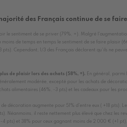
majorité des Français continue de se faire
ir le sentiment de se priver (79%, =). Malgré l'augmentati
moins de temps en temps le sentiment de se faire plaisir (66%
ts). Cependant, 1/3 des Français déclarent qu'ils ne peuven
lus de plaisir lors des achats (58%, =).
En général, parmi le
 généralement modérée, excepté pour les achats de décoratio
chats alimentaires (46%, -3 pts) et les cadeaux pour les pro
ats de décoration augmente pour 51% d'entre eux ( +18 pts).
 pts). Néanmoins, il reste nettement plus élevé que chez les
-4 pts) et 38% pour ceux gagnant moins de 2 000 € (+1 pt)