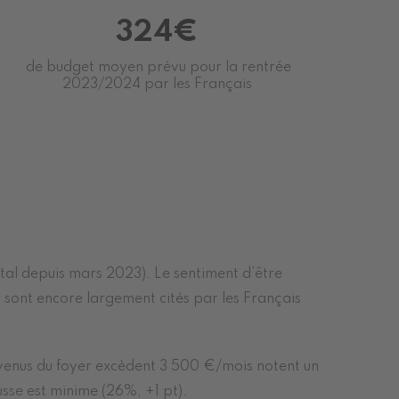
324€
de budget moyen prévu pour la rentrée
2023/2024 par les Français
total depuis mars 2023). Le sentiment d’être
s sont encore largement cités par les Français
revenus du foyer excèdent 3 500 €/mois notent un
sse est minime (26%, +1 pt).