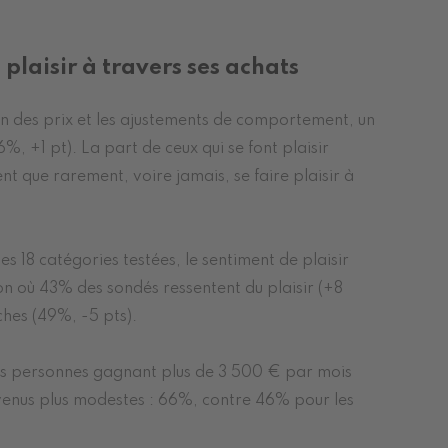
 plaisir à travers ses achats
on des prix et les ajustements de comportement, un
, +1 pt). La part de ceux qui se font plaisir
t que rarement, voire jamais, se faire plaisir à
s 18 catégories testées, le sentiment de plaisir
n où 43% des sondés ressentent du plaisir (+8
ches (49%, -5 pts).
 Les personnes gagnant plus de 3 500 € par mois
 revenus plus modestes : 66%, contre 46% pour les
.