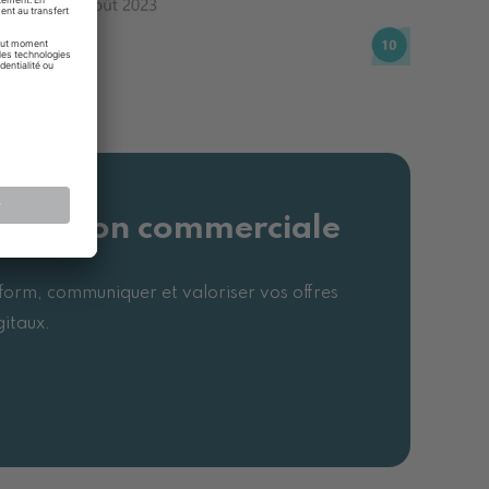
nication commerciale
form, communiquer et valoriser vos offres
gitaux.